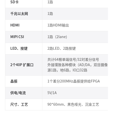
SD卡
1路
千兆以太网
1路
HDMI
1路HDMI输出
MIPI CSI
1路（2lane)
LED、按键
2路LED、2路按键
共计64根单端信号/32对差分信号
2个40P 扩展口
外接璞致各种模块（AD/DA，双目摄像头，4
源1路，地6路，IO口32路
晶振
1个差分200MHz晶振提供给FPGA
供电/电流
5V/1A
尺寸、工艺
90*60mm、黑色哑光、沉金工艺