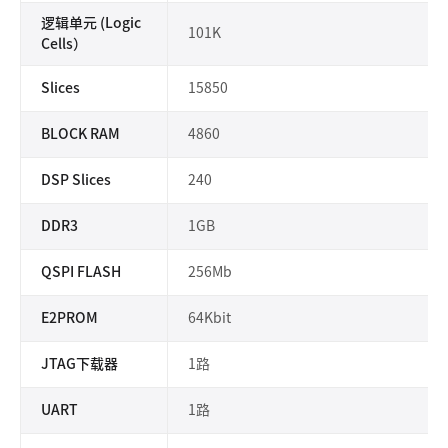
逻辑单元 (Logic
101K
Cells）
Slices
15850
BLOCK RAM
4860
DSP Slices
240
DDR3
1GB
QSPI FLASH
256Mb
E2PROM
64Kbit
JTAG下载器
1路
UART
1路