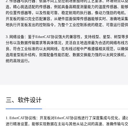
2. 传感器与执行器：依据不同工业控制场景独特的工艺要求、环境特点以
选，精心挑选适配的传感器，例如具备高精度测量能力的温度传感器、能
的位置传感器等，以及性能可靠、稳定耐用的执行器，像动力强劲的电机
开发板的接口完全匹配兼容，从硬件层面保障传感器能够实时、准确地采
地执行开发板发出的控制指令，为整个工业控制系统的稳定、可靠运行提
3. 网络设备：鉴于EtherCAT协议强大的兼容性，支持线型、星型、树
分布以及数据传输需求等具体情况，灵活自主地选择最为合适的网络布线
良、符合工业标准的以太网网线，在布线过程中严格遵循相关规范，以确
选用星型拓扑结构，则需配备性能匹配、数据交换能力强的以太网交换机
统的高效运行。
三、软件设计
1. EtherCAT协议栈：开发板对EtherCAT协议栈进行了深度集成与优
进行精准设置，能够实现数据在主站与其他从站之间的高速、准确传输与