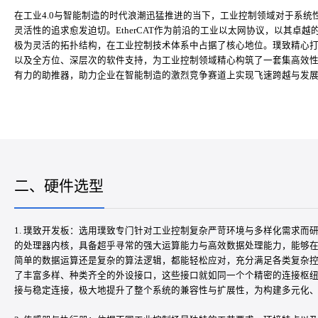
在工业4.0与智能制造的时代浪潮迅猛推进的当下，工业控制领域对于系
灵活性的追求愈发迫切。EtherCAT作为前沿的工业以太网协议，以其卓
极为灵活的拓扑结构，在工业控制技术体系中占据了核心地位。璞致精心打造并
以及全方位、深层次的软件支持，为工业控制领域精心构筑了一套集高效
有力的助推器，助力企业在智能制造的激烈竞争赛道上实现飞速跨越与发
二、硬件选型
1. 璞致开发板：选用璞致专门针对工业控制复杂严苛环境与多样化需求而研发
的处理器内核，具备超乎寻常的强大运算能力与高效数据处理能力，能够
简单的数据运算还是复杂的算法逻辑，都能轻松应对，充分满足各类复杂
了丰富多样、种类齐全的外设接口，这些接口就如同一个个精密的连接枢
接与稳定连接，极大地提升了整个系统的兼容性与扩展性，为构建多元化