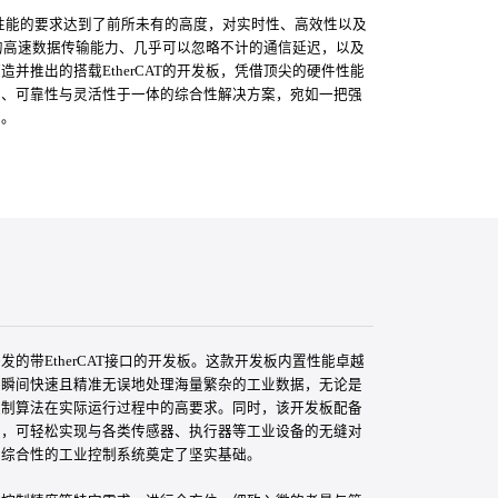
统性能的要求达到了前所未有的高度，对实时性、高效性以及
越的高速数据传输能力、几乎可以忽略不计的通信延迟，以及
推出的搭载EtherCAT的开发板，凭借顶尖的硬件性能
性、可靠性与灵活性于一体的综合性解决方案，宛如一把强
展。
的带EtherCAT接口的开发板。这款开发板内置性能卓越
在瞬间快速且精准无误地处理海量繁杂的工业数据，无论是
控制算法在实际运行过程中的高要求。同时，该开发板配备
纽，可轻松实现与各类传感器、执行器等工业设备的无缝对
、综合性的工业控制系统奠定了坚实基础。