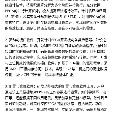
线设计技术，将卷积运算分解为多个阶段并行执行，充分发挥
FPGA的并行计算优势，极大提高算法运行效率。针对循环神经网
络（RNN）及其变体长短期记忆网络（LSTM），利用FPGA的可
重构特性，设计专门的存储结构和计算单元，实现对时间序列数据
的高效处理，满足自然语言处理、语音识别等应用的需求。
2. 驱动与接口软件：开发针对FPGA开发板与各类传感器、外设之
间的驱动程序。比如，为MIPI CSI-2接口编写的驱动程序，通过对
接口时序的精确控制，确保高清图像数据的稳定传输；针对I2S接
口的音频驱动程序，实现音频数据的实时采集与传输。同时，开发
与上位机或其他系统的接口软件，如基于PCIe接口的驱动程序，采
用DMA（直接内存访问）技术，实现FPGA与主机之间的高速数据
传输，减少 CPU的干预，提高系统整体性能。
3. 配置与管理软件：研发功能强大的配置与管理软件工具，用户可
通过该工具便捷地对FPGA的工作参数进行设置，如时钟频率、电
压等，还能根据不同应用场景，灵活加载和更新AI模型。软件具备
实时监测功能，可实时监控FPGA的运行状态，包括温度、功耗、
资源利用率等，一旦出现异常情况，立即发出警报，确保系统稳定