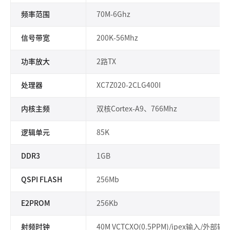
频率范围
70M-6Ghz
信号带宽
200K-56Mhz
功率放大
2路TX
处理器
XC7Z020-2CLG400I
内核主频
双核Cortex-A9、766Mhz
逻辑单元
85K
DDR3
1GB
QSPI FLASH
256Mb
E2PROM
256Kb
射频时钟
40M VCTCXO(0.5PPM)/ipex输入/外部