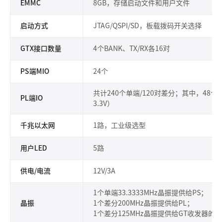
EMMC
8GB，存储启动文件和用户文件
启动方式
JTAG/QSPI/SD，板载拨码开关选择
GTX接口数量
4个BANK、TX/RX各16对
PS端MIO
24个
共计240个单端/120对差分；其中，48个IO电
PL端IO
3.3V）
千兆以太网
1路，工业级选型
用户LED
5路
供电/电流
12V/3A
1个单端33.3333MHz晶振提供给PS；
晶振
1个差分200MHz晶振提供给PL；
1个差分125MHz晶振提供给GT收发器的