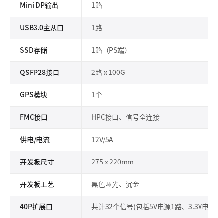
Mini DP输出
1路
USB3.0主从口
1路
SSD存储
1路（PS端）
QSFP28接口
2路
x
100G
GPS模块
1个
FMC接口
HPC接口、信号全连接
供电/电流
12V/5A
开发板尺寸
275 x 220mm
开发板工艺
黑色哑光、沉金
40P扩展口
共计32个信号(包括5V电源1路、3.3V电源