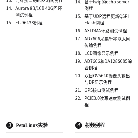
13.
光纤接口的眼图测试例程
14.
基于lwip的echo server
14.
Aurora 8B/10B 40G回环
例程
测试例程
15.
基于UDP远程更新QSPI
15.
FL-9643S例程
Flash例程
16.
AXI DMA环路测试例程
17.
AD7606采集千兆以太网
传输例程
18.
LCD图像显示例程
19.
AD7606和DA128S085综
合例程
20.
双目OV5640摄像头输出
与DP显示例程
21.
GPS接口测试例程
22.
PCIE3.0读写速度测试例
程
3
PetaLinux实验
4
射频例程