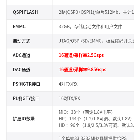
QSPI FLASH
2路(QSP0+QSPI1)/单片512Mb、共计1Gb
EMMC
32GB，存储启动文件和用户文件
启动方式
JTAG/QSPI/SD/EMMC，板载拨码开关选
ADC通道
16通道/采样率2.5Gsps
DAC通道
16通道/采样率9.85Gsps
PS侧GTR接口
4对TX/RX
PL侧GTY接口
16对TX/RX
MIO：38个（固定1.8V电平）
扩展IO数量
HP：144个（1.2/1.8可调、默认1.8V）
HD ：96个（1.8/2.5/3.3V可调、默认3.3
1个单端33.3333MHz晶振提供给PS